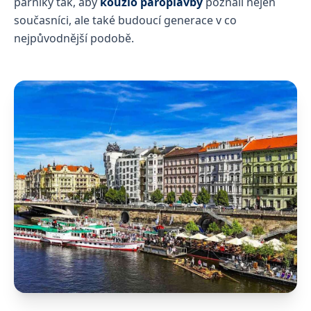
parníky tak, aby
kouzlo paroplavby
poznali nejen
současníci, ale také budoucí generace v co
nejpůvodnější podobě.