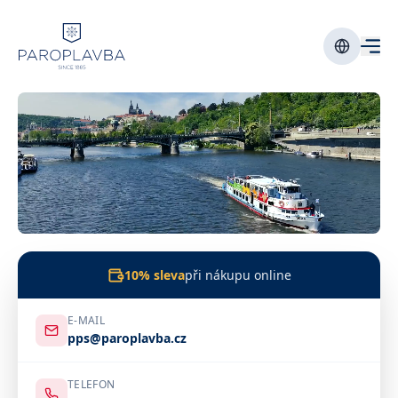
10% sleva
při nákupu online
E-MAIL
pps@paroplavba.cz
TELEFON