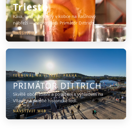
Trieste
Káva, víno a koktejly v kobce na Rašínově
nábřeží — naproti lodi Primátor Dittrich.
NAVŠTÍVIT WEB →
TERMINÁL NA VLTAVĚ · PRAHA
PRIMÁTOR DITTRICH
Skvělé občerstvení a posezení s výhledem na
Vltavu na palubě historické lodi.
NAVŠTÍVIT WEB →