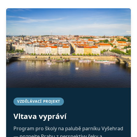
VZDĚLÁVACÍ PROJEKT
Vltava vypráví
Program pro školy na palubě parníku Vyšehrad
— poznejte Prahu z perspektivy řeky a