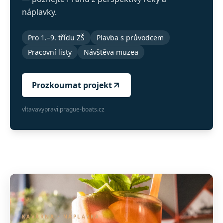
náplavky.
Pro 1.–9. třídu ZŠ
Plavba s průvodcem
Pracovní listy
Návštěva muzea
Prozkoumat projekt
vltavavypravi.prague-boats.cz
KAVÁRNA · NÁPLAVKA