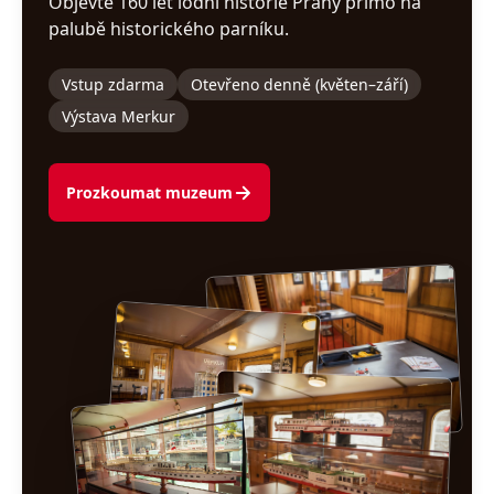
Objevte 160 let lodní historie Prahy přímo na
palubě historického parníku.
Vstup zdarma
Otevřeno denně (květen–září)
Výstava Merkur
Prozkoumat muzeum