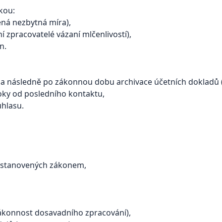
kou:
ená nezbytná míra),
 zpracovatelé vázaní mlčenlivostí),
n.
 následně po zákonnou dobu archivace účetních dokladů (1
oky od posledního kontaktu,
hlasu.
 stanovených zákonem,
zákonnost dosavadního zpracování),