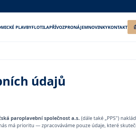
MICKÉ PLAVBY
FLOTILA
PŘÍVOZ
PRONÁJEM
NOVINKY
KONTAKT
bních údajů
žská paroplavební společnost a.s.
(dále také „PPS") naklád
nás má prioritu — zpracováváme pouze údaje, které skute