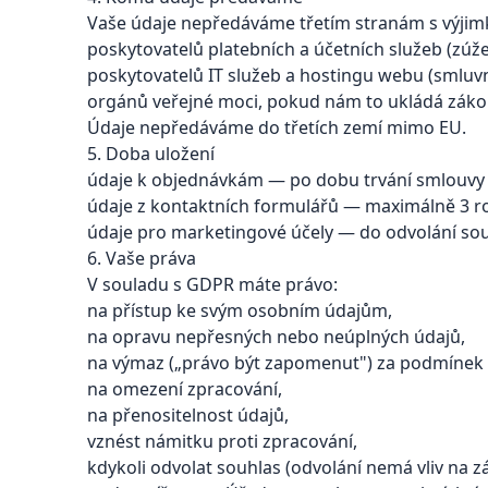
Vaše údaje nepředáváme třetím stranám s výjim
poskytovatelů platebních a účetních služeb (zúž
poskytovatelů IT služeb a hostingu webu (smluvní
orgánů veřejné moci, pokud nám to ukládá záko
Údaje nepředáváme do třetích zemí mimo EU.
5. Doba uložení
údaje k objednávkám — po dobu trvání smlouvy a
údaje z kontaktních formulářů — maximálně 3 r
údaje pro marketingové účely — do odvolání sou
6. Vaše práva
V souladu s GDPR máte právo:
na přístup ke svým osobním údajům,
na opravu nepřesných nebo neúplných údajů,
na výmaz („právo být zapomenut") za podmínek
na omezení zpracování,
na přenositelnost údajů,
vznést námitku proti zpracování,
kdykoli odvolat souhlas (odvolání nemá vliv na 