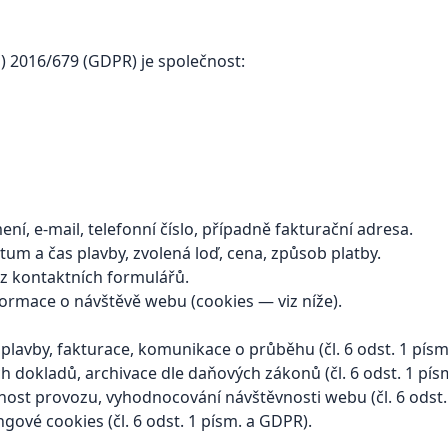
) 2016/679 (GDPR) je společnost:
ní, e-mail, telefonní číslo, případně fakturační adresa.
tum a čas plavby, zvolená loď, cena, způsob platby.
z kontaktních formulářů.
formace o návštěvě webu (cookies — viz níže).
 plavby, fakturace, komunikace o průběhu (čl. 6 odst. 1 pís
h dokladů, archivace dle daňových zákonů (čl. 6 odst. 1 pís
st provozu, vyhodnocování návštěvnosti webu (čl. 6 odst. 
gové cookies (čl. 6 odst. 1 písm. a GDPR).