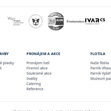
AVBY
PRONÁJEM A AKCE
FLOTILA
é plavby
Pronájem lodí
Naše flotila
i
Firemní akce
Parník Vltav
Soukromé akce
Parník Vyše
Svatby
Muzeum par
Catering
Reference