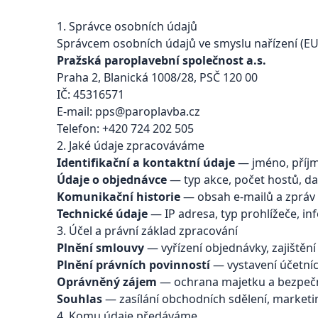
1. Správce osobních údajů
Správcem osobních údajů ve smyslu nařízení (EU
Pražská paroplavební společnost a.s.
Praha 2, Blanická 1008/28, PSČ 120 00
IČ: 45316571
E-mail:
pps@paroplavba.cz
Telefon:
+420 724 202 505
2. Jaké údaje zpracováváme
Identifikační a kontaktní údaje
— jméno, příjme
Údaje o objednávce
— typ akce, počet hostů, da
Komunikační historie
— obsah e-mailů a zpráv 
Technické údaje
— IP adresa, typ prohlížeče, in
3. Účel a právní základ zpracování
Plnění smlouvy
— vyřízení objednávky, zajištění
Plnění právních povinností
— vystavení účetníc
Oprávněný zájem
— ochrana majetku a bezpečno
Souhlas
— zasílání obchodních sdělení, marketin
4. Komu údaje předáváme