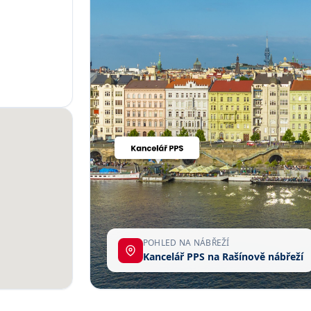
POHLED NA NÁBŘEŽÍ
Kancelář PPS na Rašínově nábřeží