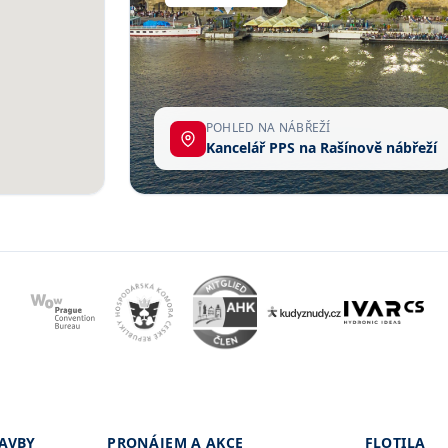
POHLED NA NÁBŘEŽÍ
Kancelář PPS na Rašínově nábřeží
AVBY
PRONÁJEM A AKCE
FLOTILA