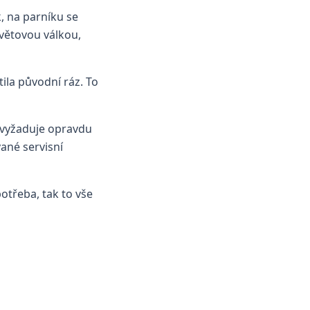
k, na parníku se
světovou válkou,
tila původní ráz. To
oz vyžaduje opravdu
ané servisní
potřeba, tak to vše