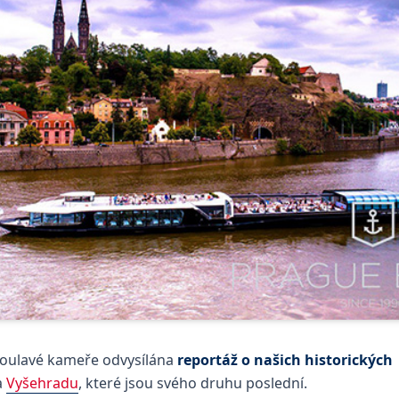
 Toulavé kameře odvysílána
reportáž o našich historických
a
Vyšehradu
, které jsou svého druhu poslední.