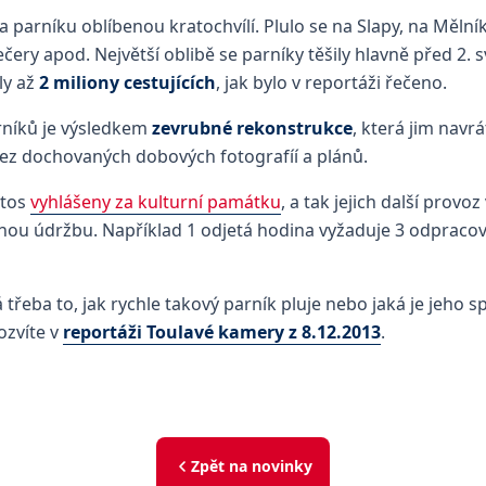
a parníku oblíbenou kratochvílí. Plulo se na Slapy, na Mělní
čery apod. Největší oblibě se parníky těšily hlavně před 2. 
ly až
2 miliony cestujících
, jak bylo v reportáži řečeno.
níků je výsledkem
zevrubné rekonstrukce
, která jim navrá
ez dochovaných dobových fotografíí a plánů.
etos
vyhlášeny za kulturní památku
, a tak jejich další prov
lnou údržbu. Například 1 odjetá hodina vyžaduje 3 odpracov
třeba to, jak rychle takový parník pluje nebo jaká je jeho s
ozvíte v
reportáži Toulavé kamery z 8.12.2013
.
Zpět na novinky