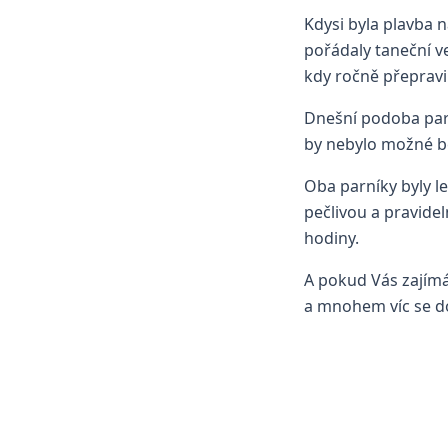
Kdysi byla plavba n
pořádaly taneční ve
kdy ročně přepravi
Dnešní podoba par
by nebylo možné b
Oba parníky byly l
pečlivou a pravide
hodiny.
A pokud Vás zajímá 
a mnohem víc se d