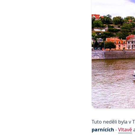
Tuto neděli byla v
parnících
-
Vltavě