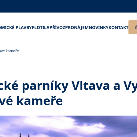
MICKÉ PLAVBY
FLOTILA
PŘÍVOZ
PRONÁJEM
NOVINKY
KONTAKT
lavé kameře
cké parníky Vltava a V
avé kameře