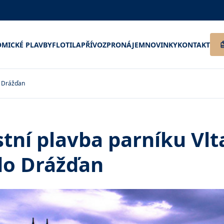
MICKÉ PLAVBY
FLOTILA
PŘÍVOZ
PRONÁJEM
NOVINKY
KONTAKT
o Drážďan
tní plavba parníku Vlt
do Drážďan