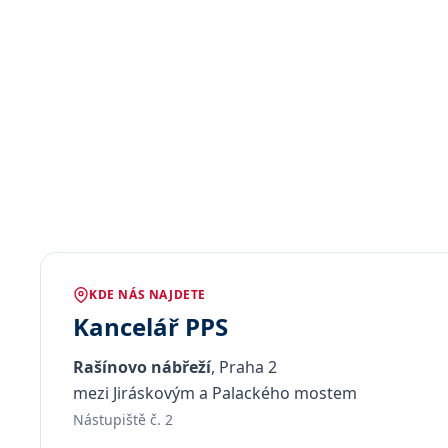
KDE NÁS NAJDETE
Kancelář PPS
Rašínovo nábřeží
, Praha 2
mezi Jiráskovým a Palackého mostem
Nástupiště č. 2