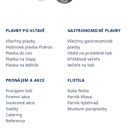
PLAVBY PO VLTAVĚ
GASTRONOMICKÉ PLAVBY
Všechny plavby
Všechny gastronomické
Hodinová plavba Prahou
plavby
Plavba do zoo
Oběd na prosklené lodi
Plavba na Slapy
Křišťálová večeře
Plavba na Mělník
Večeře na lodi
PRONÁJEM A AKCE
FLOTILA
Pronájem lodí
Naše flotila
Firemní akce
Parník Vltava
Soukromé akce
Parník Vyšehrad
Svatby
Muzeum paroplavby
Catering
Reference