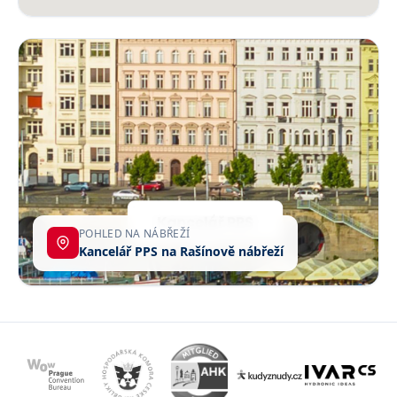
POHLED NA NÁBŘEŽÍ
Kancelář PPS na Rašínově nábřeží