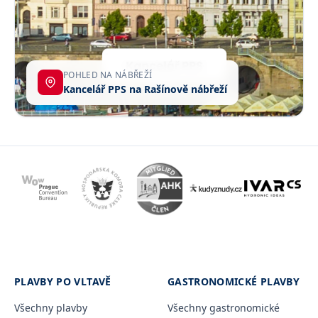
POHLED NA NÁBŘEŽÍ
Kancelář PPS na Rašínově nábřeží
PLAVBY PO VLTAVĚ
GASTRONOMICKÉ PLAVBY
Všechny plavby
Všechny gastronomické