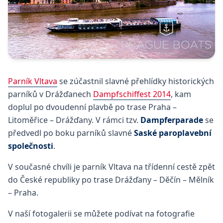
Parník Vltava
se zúčastnil slavné přehlídky historických
parníků v Drážďanech
Dampfschiffest 2014
, kam
doplul po dvoudenní plavbě po trase Praha –
Litoměřice – Drážďany. V rámci tzv.
Dampferparade
se
předvedl po boku parníků slavné
Saské paroplavební
společnosti
.
V současné chvíli je parník Vltava na třídenní cestě zpět
do České republiky po trase Drážďany – Děčín – Mělník
– Praha.
V naší fotogalerii se můžete podívat na fotografie