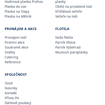
Hodinová plavba Prahou
plavby
Plavba do zoo
Oběd na prosklené lodi
Plavba na Slapy
Křišťálová večeře
Plavba na Mělník
Večeře na lodi
PRONÁJEM A AKCE
FLOTILA
Pronájem lodí
Naše flotila
Firemní akce
Parník Vltava
Soukromé akce
Parník Vyšehrad
Svatby
Muzeum paroplavby
Catering
Reference
SPOLEČNOST
Úvod
Novinky
Kontakt
Přívoz P4
Dárkové poukazy